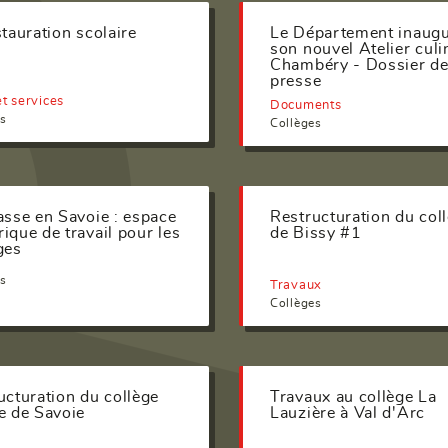
stauration scolaire
Le Département inaug
son nouvel Atelier culi
Chambéry - Dossier d
presse
t services
Documents
es
Collèges
asse en Savoie : espace
Restructuration du col
ique de travail pour les
de Bissy #1
ges
es
Travaux
Collèges
ucturation du collège
Travaux au collège La
e de Savoie
Lauzière à Val d'Arc