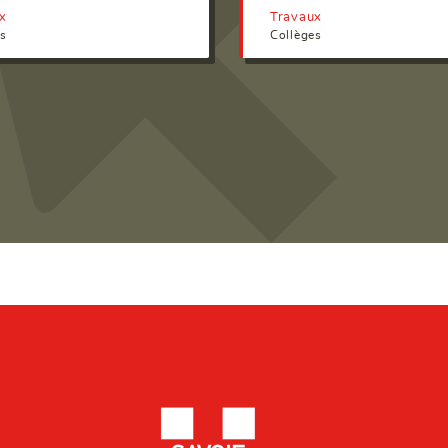
x
Travaux
es
Collèges