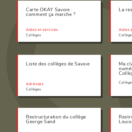
Carte OKAY Savoie :
La re
comment ça marche ?
Aides et services
Aides e
Collèges
Collèg
Liste des collèges de Savoie
Ma cl
numér
Collè
Collèg
Adresses
Collèges
Restructuration du collège
Restr
George Sand
Louis