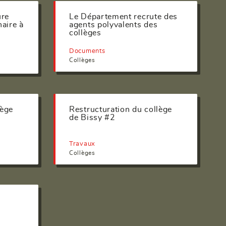
ure
Le Département recrute des
naire à
agents polyvalents des
e
collèges
Documents
Collèges
lège
Restructuration du collège
de Bissy #2
Travaux
Collèges