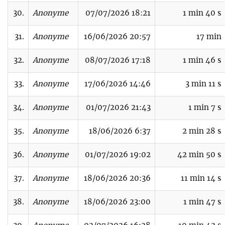
30.
Anonyme
07/07/2026 18:21
1 min 40 s
31.
Anonyme
16/06/2026 20:57
17 min
32.
Anonyme
08/07/2026 17:18
1 min 46 s
33.
Anonyme
17/06/2026 14:46
3 min 11 s
34.
Anonyme
01/07/2026 21:43
1 min 7 s
35.
Anonyme
18/06/2026 6:37
2 min 28 s
36.
Anonyme
01/07/2026 19:02
42 min 50 s
37.
Anonyme
18/06/2026 20:36
11 min 14 s
38.
Anonyme
18/06/2026 23:00
1 min 47 s