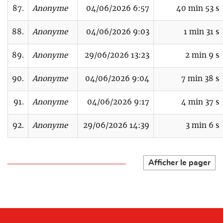
87.
Anonyme
04/06/2026 6:57
40 min 53 s
88.
Anonyme
04/06/2026 9:03
1 min 31 s
89.
Anonyme
29/06/2026 13:23
2 min 9 s
90.
Anonyme
04/06/2026 9:04
7 min 38 s
91.
Anonyme
04/06/2026 9:17
4 min 37 s
92.
Anonyme
29/06/2026 14:39
3 min 6 s
Afficher le pager