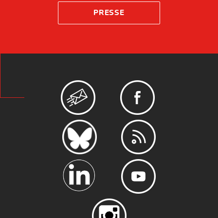
PRESSE