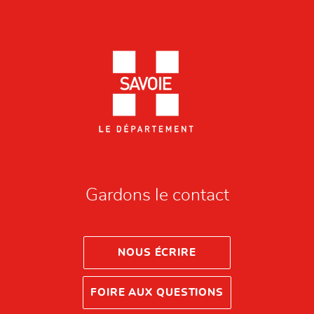
Gardons le contact
NOUS ÉCRIRE
FOIRE AUX QUESTIONS