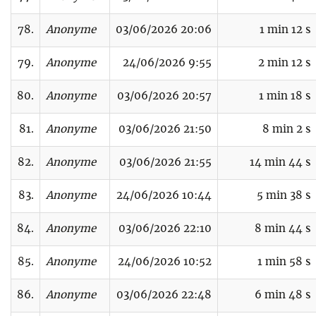
78.
Anonyme
03/06/2026 20:06
1 min 12 s
79.
Anonyme
24/06/2026 9:55
2 min 12 s
80.
Anonyme
03/06/2026 20:57
1 min 18 s
81.
Anonyme
03/06/2026 21:50
8 min 2 s
82.
Anonyme
03/06/2026 21:55
14 min 44 s
83.
Anonyme
24/06/2026 10:44
5 min 38 s
84.
Anonyme
03/06/2026 22:10
8 min 44 s
85.
Anonyme
24/06/2026 10:52
1 min 58 s
86.
Anonyme
03/06/2026 22:48
6 min 48 s