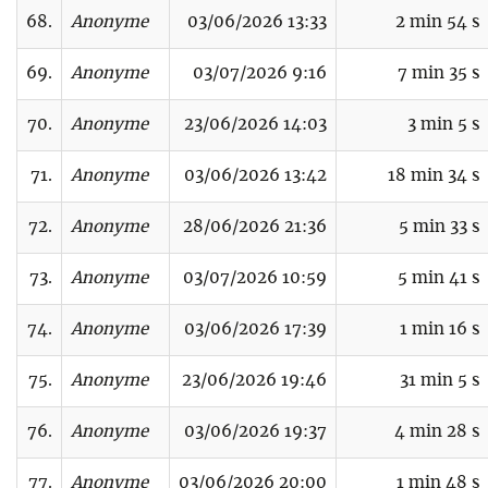
68.
Anonyme
03/06/2026 13:33
2 min 54 s
69.
Anonyme
03/07/2026 9:16
7 min 35 s
70.
Anonyme
23/06/2026 14:03
3 min 5 s
71.
Anonyme
03/06/2026 13:42
18 min 34 s
72.
Anonyme
28/06/2026 21:36
5 min 33 s
73.
Anonyme
03/07/2026 10:59
5 min 41 s
74.
Anonyme
03/06/2026 17:39
1 min 16 s
75.
Anonyme
23/06/2026 19:46
31 min 5 s
76.
Anonyme
03/06/2026 19:37
4 min 28 s
77.
Anonyme
03/06/2026 20:00
1 min 48 s