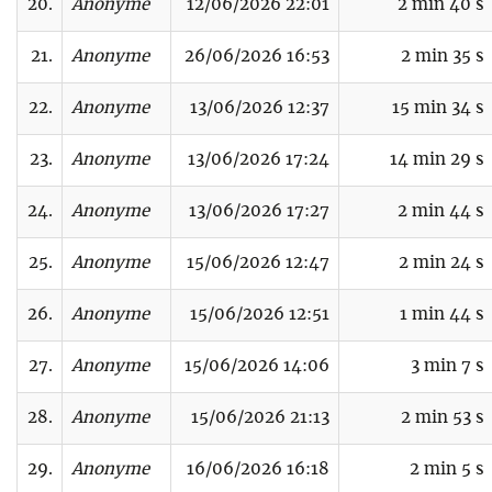
20.
Anonyme
12/06/2026 22:01
2 min 40 s
21.
Anonyme
26/06/2026 16:53
2 min 35 s
22.
Anonyme
13/06/2026 12:37
15 min 34 s
23.
Anonyme
13/06/2026 17:24
14 min 29 s
24.
Anonyme
13/06/2026 17:27
2 min 44 s
25.
Anonyme
15/06/2026 12:47
2 min 24 s
26.
Anonyme
15/06/2026 12:51
1 min 44 s
27.
Anonyme
15/06/2026 14:06
3 min 7 s
28.
Anonyme
15/06/2026 21:13
2 min 53 s
29.
Anonyme
16/06/2026 16:18
2 min 5 s