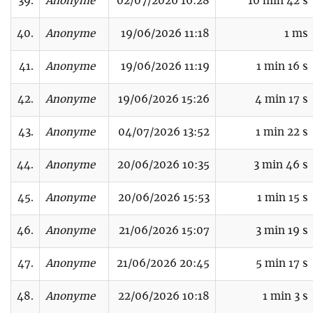
39.
Anonyme
02/07/2026 16:28
10 min 42 s
40.
Anonyme
19/06/2026 11:18
1 ms
41.
Anonyme
19/06/2026 11:19
1 min 16 s
42.
Anonyme
19/06/2026 15:26
4 min 17 s
43.
Anonyme
04/07/2026 13:52
1 min 22 s
44.
Anonyme
20/06/2026 10:35
3 min 46 s
45.
Anonyme
20/06/2026 15:53
1 min 15 s
46.
Anonyme
21/06/2026 15:07
3 min 19 s
47.
Anonyme
21/06/2026 20:45
5 min 17 s
48.
Anonyme
22/06/2026 10:18
1 min 3 s