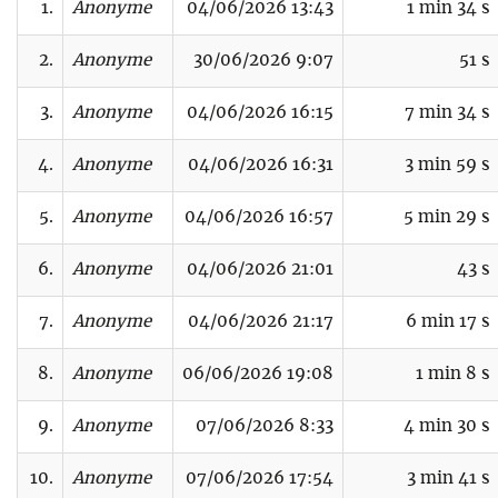
1.
Anonyme
04/06/2026 13:43
1 min 34 s
2.
Anonyme
30/06/2026 9:07
51 s
3.
Anonyme
04/06/2026 16:15
7 min 34 s
4.
Anonyme
04/06/2026 16:31
3 min 59 s
5.
Anonyme
04/06/2026 16:57
5 min 29 s
6.
Anonyme
04/06/2026 21:01
43 s
7.
Anonyme
04/06/2026 21:17
6 min 17 s
8.
Anonyme
06/06/2026 19:08
1 min 8 s
9.
Anonyme
07/06/2026 8:33
4 min 30 s
10.
Anonyme
07/06/2026 17:54
3 min 41 s