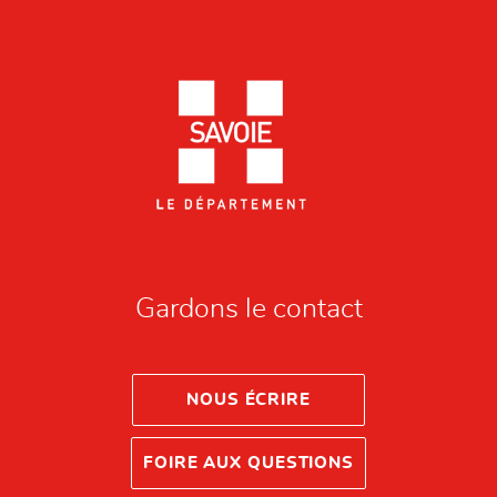
Gardons le contact
NOUS ÉCRIRE
FOIRE AUX QUESTIONS