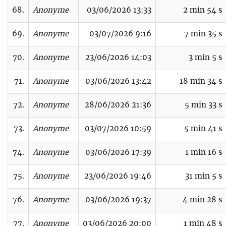
68.
Anonyme
03/06/2026 13:33
2 min 54 s
69.
Anonyme
03/07/2026 9:16
7 min 35 s
70.
Anonyme
23/06/2026 14:03
3 min 5 s
71.
Anonyme
03/06/2026 13:42
18 min 34 s
72.
Anonyme
28/06/2026 21:36
5 min 33 s
73.
Anonyme
03/07/2026 10:59
5 min 41 s
74.
Anonyme
03/06/2026 17:39
1 min 16 s
75.
Anonyme
23/06/2026 19:46
31 min 5 s
76.
Anonyme
03/06/2026 19:37
4 min 28 s
77.
Anonyme
03/06/2026 20:00
1 min 48 s