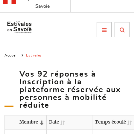
Savoie
Menu

Accueil
Estivales
Vos 92 réponses à
Inscription à la
plateforme réservée aux
personnes à mobilité
réduite
Répondant
Date de la réponse
Membre
Date
Temps écoulé