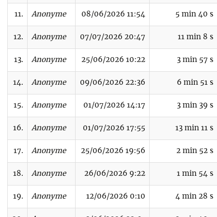
11.
Anonyme
08/06/2026 11:54
5 min 40 s
12.
Anonyme
07/07/2026 20:47
11 min 8 s
13.
Anonyme
25/06/2026 10:22
3 min 57 s
14.
Anonyme
09/06/2026 22:36
6 min 51 s
15.
Anonyme
01/07/2026 14:17
3 min 39 s
16.
Anonyme
01/07/2026 17:55
13 min 11 s
17.
Anonyme
25/06/2026 19:56
2 min 52 s
18.
Anonyme
26/06/2026 9:22
1 min 54 s
19.
Anonyme
12/06/2026 0:10
4 min 28 s