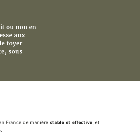
oit ou non en
resse aux
le foyer
re, sous
en France de manière
stable et effective
, et
s :