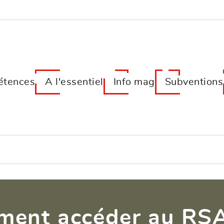
tences
A l'essentiel
Info mag
Subventions
ent accéder au RSA