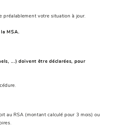
e préalablement votre situation à jour.
 la MSA.
ls, ...) doivent être déclarées, pour
océdure.
oit au RSA (montant calculé pour 3 mois) ou
oires.