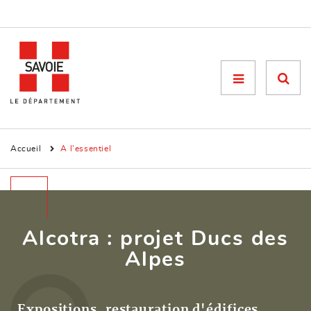
Menu

Accueil
A l'essentiel
Alcotra : projet Ducs des
Alpes
Expositions, restauration d'édifices