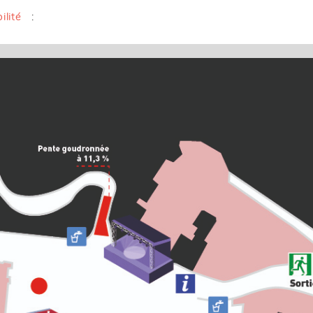
ilité
: