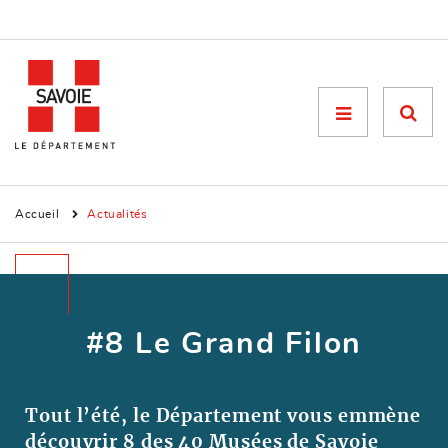
Menu

Accueil
Actualités
#8 Le Grand Filon
Tout l’été, le Département vous emmène
découvrir 8 des 40 Musées de Savoie