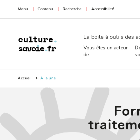
Menu
Contenu
Recherche
Accessibilité
La boite à outils des a
Vous êtes un acteur
De
de...
so
Accueil
A la une
For
traitem