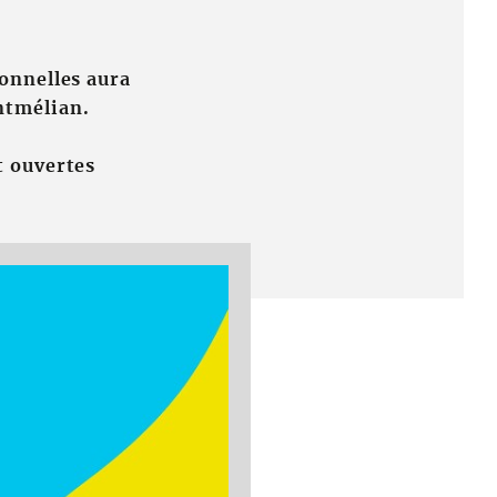
onnelles aura
ntmélian.
t ouvertes