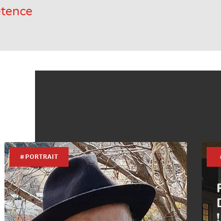
étence
#PORTRAIT
!