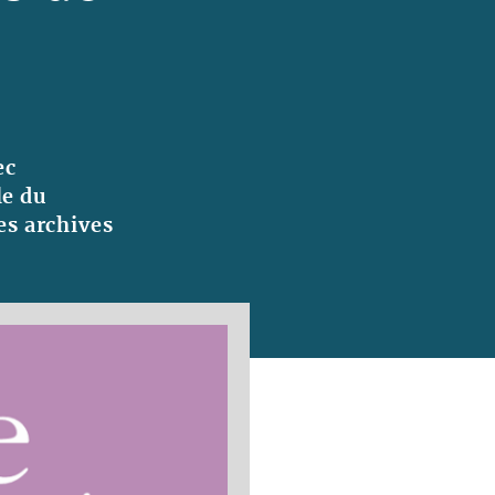
ec
le du
es archives