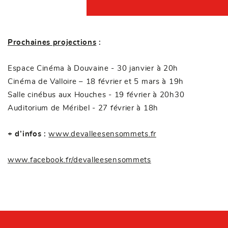
A
u
d
i
o
Prochaines projections
:
Espace Cinéma à Douvaine - 30 janvier à 20h
Cinéma de Valloire – 18 février et 5 mars à 19h
Salle cinébus aux Houches - 19 février à 20h30
Auditorium de Méribel - 27 février à 18h
+ d’infos :
www.devalleesensommets.fr
www.facebook.fr/devalleesensommets