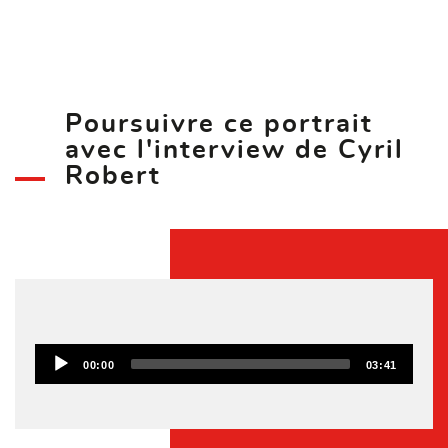
Poursuivre ce portrait
avec l'interview de Cyril
Robert
L
e
00:00
03:41
c
t
e
u
r