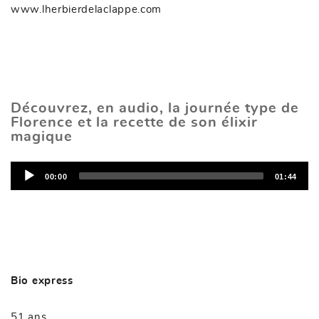
www.lherbierdelaclappe.com
Découvrez, en audio, la journée type de
Florence et la recette de son élixir
magique
L
e
00:00
01:44
c
t
e
u
r
A
u
d
i
Bio express
o
51 ans