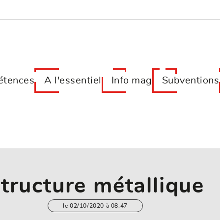
tences
A l'essentiel
Info mag
Subventions
tructure métallique
le 02/10/2020 à 08:47