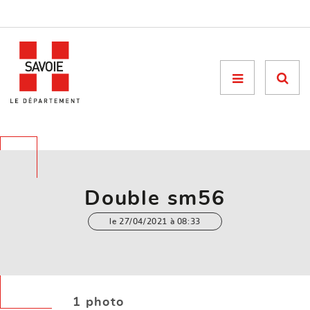
Menu

Double sm56
le 27/04/2021 à 08:33
1 photo