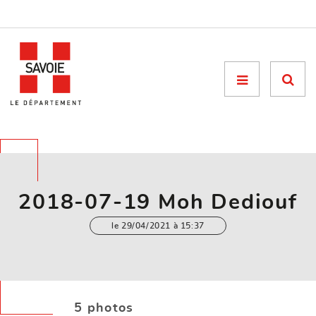
Menu

2018-07-19 Moh Dediouf
le 29/04/2021 à 15:37
5 photos