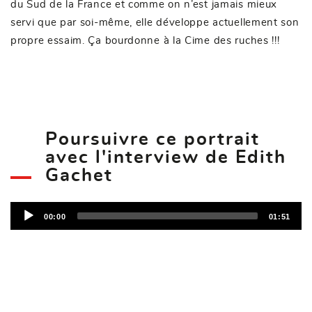
du Sud de la France et comme on n’est jamais mieux
servi que par soi-même, elle développe actuellement son
propre essaim. Ça bourdonne à la Cime des ruches !!!
Poursuivre ce portrait
avec l'interview de Edith
Gachet
L
e
00:00
01:51
c
t
e
u
r
A
u
d
i