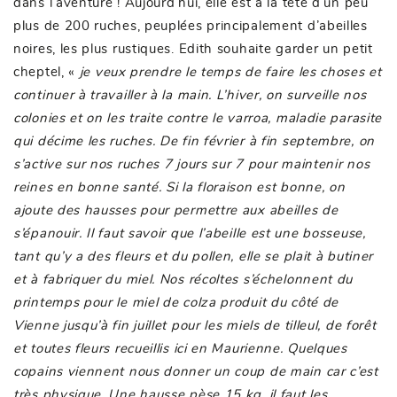
dans l’aventure ! Aujourd’hui, elle est à la tête d’un peu
plus de 200 ruches, peuplées principalement d’abeilles
noires, les plus rustiques. Edith souhaite garder un petit
cheptel, «
je veux prendre le temps de faire les choses et
continuer à travailler à la main. L’hiver, on surveille nos
colonies et on les traite contre le varroa, maladie parasite
qui décime les ruches. De fin février à fin septembre, on
s’active sur nos ruches 7 jours sur 7 pour maintenir nos
reines en bonne santé. Si la floraison est bonne, on
ajoute des hausses pour permettre aux abeilles de
s’épanouir. Il faut savoir que l’abeille est une bosseuse,
tant qu’y a des fleurs et du pollen, elle se plait à butiner
et à fabriquer du miel. Nos récoltes s’échelonnent du
printemps pour le miel de colza produit du côté de
Vienne jusqu’à fin juillet pour les miels de tilleul, de forêt
et toutes fleurs recueillis ici en Maurienne. Quelques
copains viennent nous donner un coup de main car c’est
très physique. Une hausse pèse 15 kg, il faut les