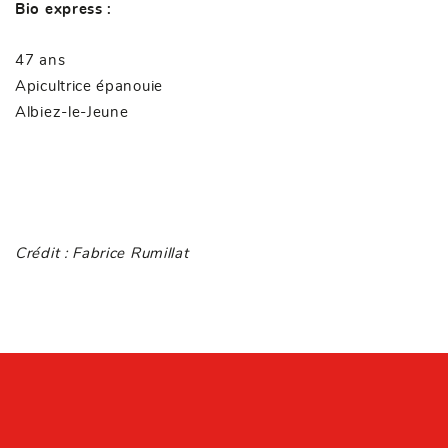
Bio express :
o
47 ans
Apicultrice épanouie
Albiez-le-Jeune
Crédit : Fabrice Rumillat