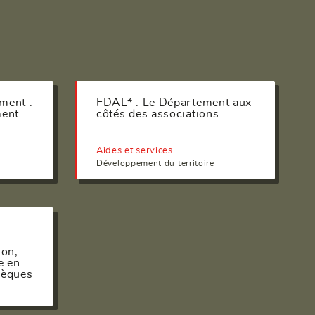
ment :
FDAL* : Le Département aux
ment
côtés des associations
Aides et services
Développement du territoire
ion,
e en
hèques