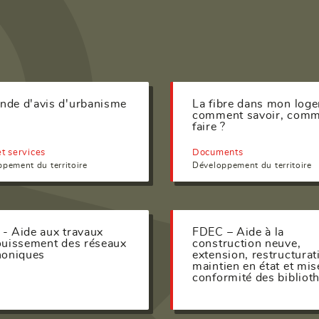
de d'avis d'urbanisme
La fibre dans mon loge
comment savoir, com
faire ?
t services
Documents
pement du territoire
Développement du territoire
- Aide aux travaux
FDEC – Aide à la
ouissement des réseaux
construction neuve,
honiques
extension, restructurat
maintien en état et mis
conformité des bibliot