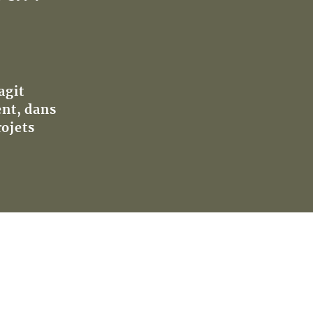
agit
ent, dans
rojets