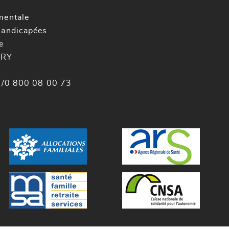
mentale
Handicapées
e
ERY
 /0 800 08 00 73